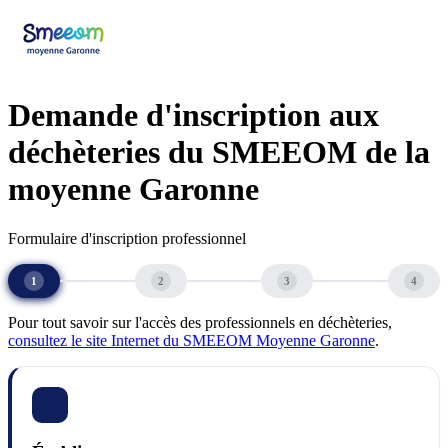
Demande d'inscription aux
déchèteries du SMEEOM de la
moyenne Garonne
Formulaire d'inscription professionnel
1
2
3
4
Établissement & Contact
Adresse & Facturation
Cartes & Espace usager
Validat
Pour tout savoir sur l'accès des professionnels en déchèteries,
consultez le site Internet du SMEEOM Moyenne Garonne
.